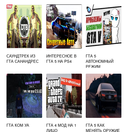
ПК
КЭШ НА АНДРОИД
БЕСПЛАТНО
САУНДТРЕК ИЗ
ИНТЕРЕСНОЕ В
ГТА 5
ГТА САНАНДРЕС
ГТА 5 НА PS4
АВТОНОМНЫЙ
РЕЖИМ
НЕВОЗМОЖНО
УСТАНОВИТЬ
СОЕДИНЕНИЕ
EPIC GAMES
ГТА КОМ УА
ГТА 4 МОД НА 1
ГТА 5 КАК
ЛИЦО
МЕНЯТЬ ОРУЖИЕ