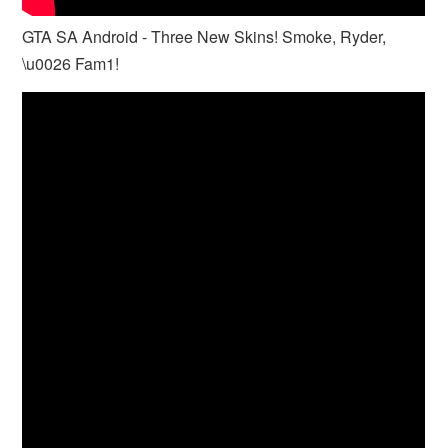
GTA SA Android - Three New Skins! Smoke, Ryder,
\u0026 Fam1!