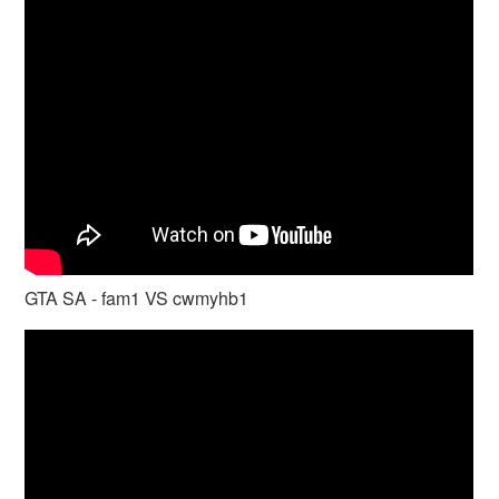
GTA SA - fam1 VS cwmyhb1