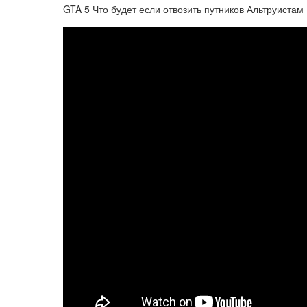
GTA 5 Что будет если отвозить путников Альтруистам