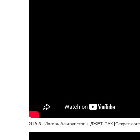
GTA 5 - Лагерь Альтруистов + ДЖЕТ-ПАК [Секрет лаге