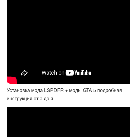
Установка мода LSPDFR + моды GTA 5 подробная
инструкция от а до я