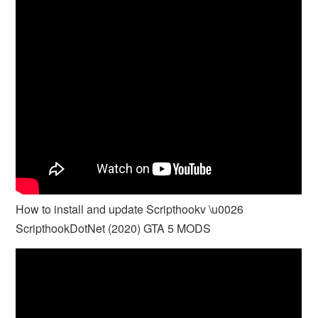
How to install and update Scripthookv \u0026
ScripthookDotNet (2020) GTA 5 MODS