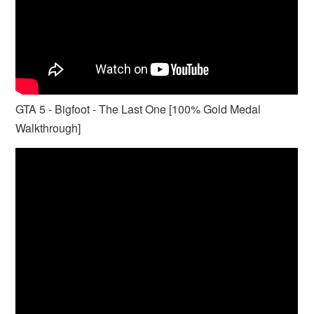
GTA 5 - Bigfoot - The Last One [100% Gold Medal
Walkthrough]