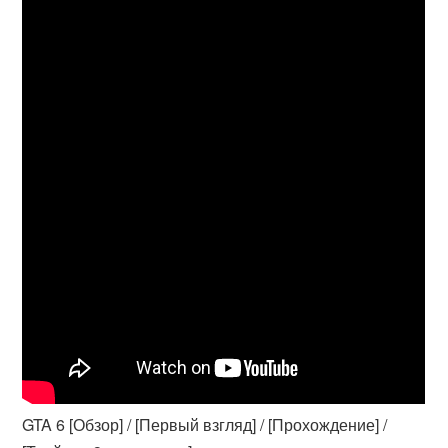
GTA 6 [Обзор] / [Первый взгляд] / [Прохождение] /