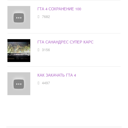
ГТА 4 СОХРАНЕНИЕ 100
7682
ГТА САНАНДРЕС СУПЕР КАРС
3156
КАК ЗАКАЧАТЬ ГТА 4
4497