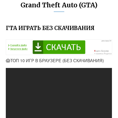
Grand Theft Auto (GTA)
ГТА ИГРАТЬ БЕЗ СКАЧИВАНИЯ
😱ТОП 10 ИГР В БРАУЗЕРЕ (БЕЗ СКАЧИВАНИЯ)