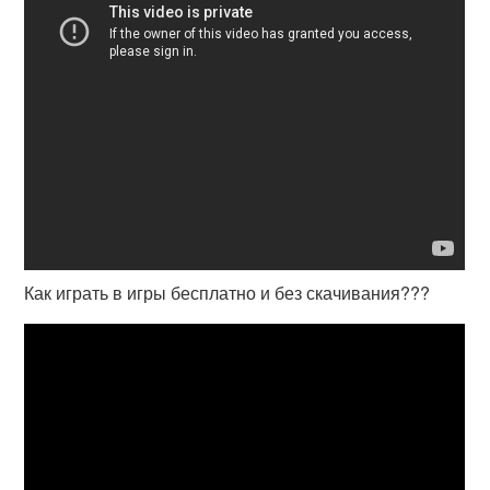
Как играть в игры бесплатно и без скачивания???