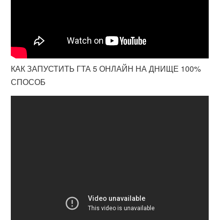
КАК ЗАПУСТИТЬ ГТА 5 ОНЛАЙН НА ДНИЩЕ 100%
СПОСОБ