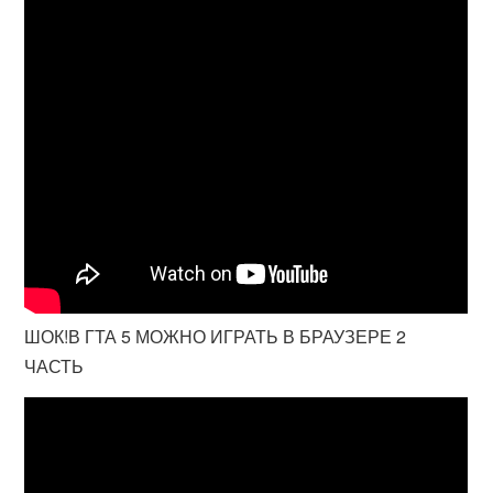
ШОК!В ГТА 5 МОЖНО ИГРАТЬ В БРАУЗЕРЕ 2
ЧАСТЬ