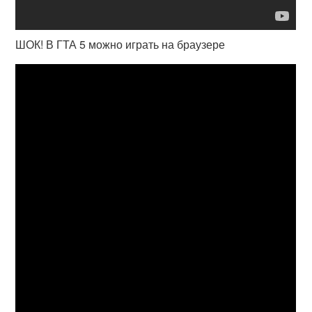
ШОК! В ГТА 5 можно играть на браузере