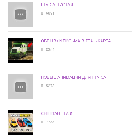
ГТА СА ЧИСТАЯ
6891
ОБРЫВКИ ПИСЬМА В ГТА 5 КАРТА
8354
НОВЫЕ АНИМАЦИИ ДЛЯ ГТА СА
5273
CHEETAH ГТА 5
7744