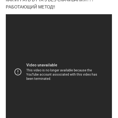
РАБОТАЮЩИЙ МЕТОД!!