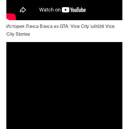
История Лэнса Вэнса из GTA: Vice City \u0026 Vice
City Stories