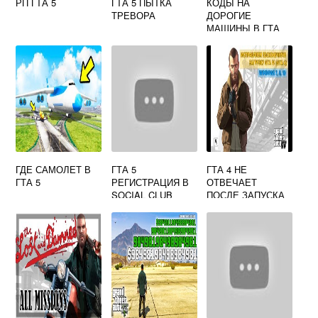
РП ГТА 5
ГТА 5 ПЫТКА
КОДЫ НА
ТРЕВОРА
ДОРОГИЕ
МАШИНЫ В ГТА
САН АНДРЕАС
ГДЕ САМОЛЕТ В
ГТА 5
ГТА 4 НЕ
ГТА 5
РЕГИСТРАЦИЯ В
ОТВЕЧАЕТ
SOCIAL CLUB
ПОСЛЕ ЗАПУСКА