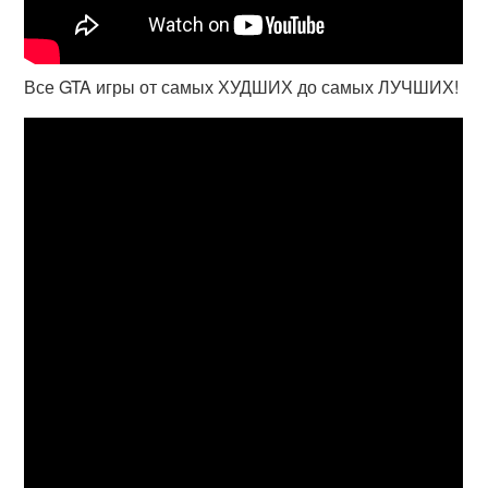
Все GTA игры от самых ХУДШИХ до самых ЛУЧШИХ!