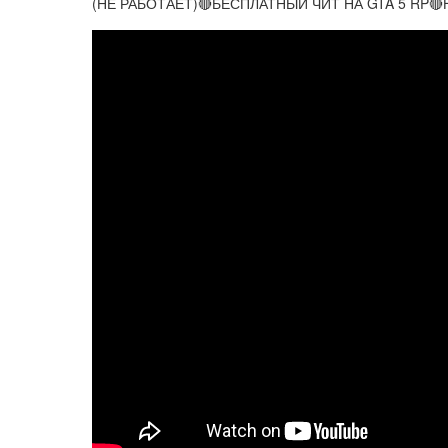
(НЕ РАБОТАЕТ)🔴БЕСПЛАТНЫЙ ЧИТ НА GTA 5 RP🔴