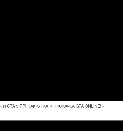
И GTA 5 RP! НАКРУТКА И ПРОКАЧКА GTA ONLINE! -