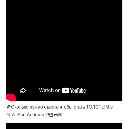
🍕Сколько нужно съесть чтобы стать ТОЛСТЫМ в
GTA: San Andreas ?!🍟🌭🍔