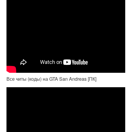
Все читы (коды) на GTA San Andreas [ПК]