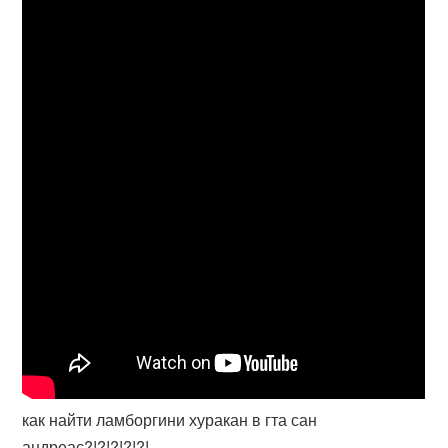
как найти ламборгини хуракан в гта сан
андреас?!?!?!?!?!