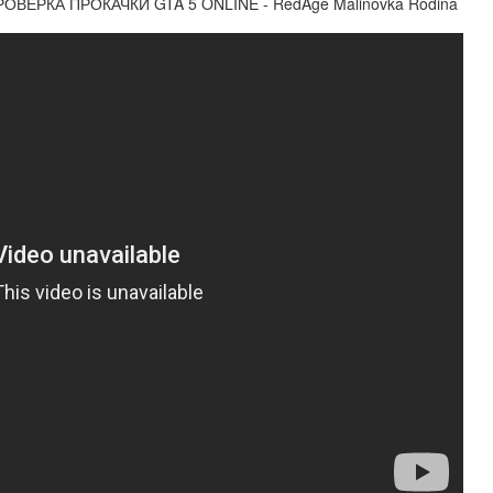
ОВЕРКА ПРОКАЧКИ GTA 5 ONLINE - RedAge Malinovka Rodina