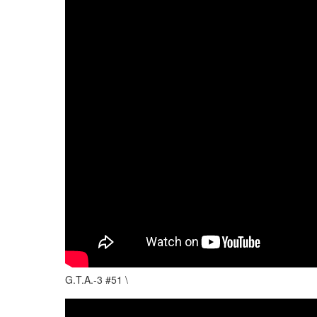
G.T.A.-3 #51 \