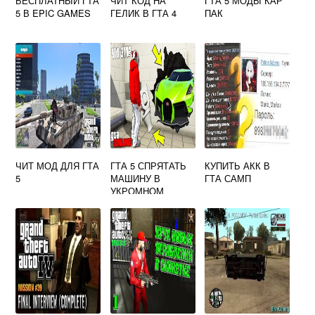
БЕСПЛАТНЫЙ ГТА
ЧИТ КОД НА
ГТА 5 МОДЫ КАР
5 В EPIC GAMES
ГЕЛИК В ГТА 4
ПАК
ЧИТ МОД ДЛЯ ГТА
ГТА 5 СПРЯТАТЬ
КУПИТЬ АКК В
5
МАШИНУ В
ГТА САМП
УКРОМНОМ
МЕСТЕ ДЛЯ
ОТХОДОВ