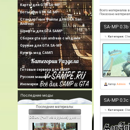
Карты для GTA SA-MP
Всего материалов в
Боты для GTA SA-MP
Показано материал
Стандартные Файлы для GTA San
Andreas
SA-MP 0.3b 
Шрифты для GTA SAMP
Категория:
Cli
Сборки gta san andreas с модами
Оружие для GTA SA-MP
Купить мод САМП
Готовые сервера для SAMP
Русские машины
Иномарки
Автор:
Admin
Последние моды
SA-MP 0.3c 
Последние материалы:
Категория:
Cli
DGUN (Чит на оружие) для ...