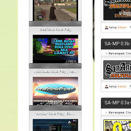
Автор:
Admin
Reefland Role Play
SA-MP 0.3b 
Категория:
Cli
Individual Role Play ( ne...
Автор:
Admin
SA-MP 0.3a 
Категория:
Cli
Ambur Role Play | Бо...