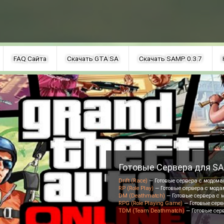
FAQ Сайта
Скачать GTA SA
Скачать SAMP 0.3.7
Готовые Сервера для S
Drift (Race)
— Готовые сервера с модомам
RP (Role Play)
— Готовые сервера с мода
DM (Deathmatch)
— Готовые сервера с м
RPG (Role Playing Game)
— Готовые серве
TDM (Team Deathmatch)
— Готовые сер