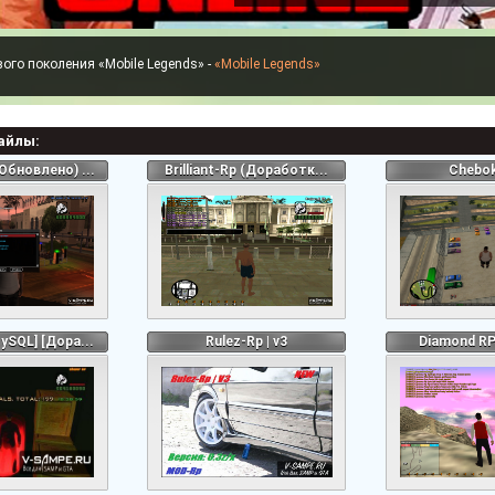
Mobile Legends» -
«Mobile Legends»
айлы:
Обновлено) ...
Brilliant-Rp (Доработк...
Chebo
ySQL] [Дора...
Rulez-Rp | v3
Diamond RP