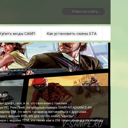
Купить моды САМП
Как установить скины GTA
AMP:
и дрифт, race, и то, что связанно с гонками..
ми РП, Роле Плей, популярные сервера SAMP-RP, ADVANCE-RP..
одами DM, это место где можно постреляться с друзьями..
ра с модами RPG, это для тех кто любит "квесты"..
вера с модами TDM, это также как и DM только команда на команду.