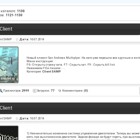
 каталоге
:
1130
ов
:
1121-1130
Client
ent SAMP
Дата:
16.07.2014
Новый клиент San Andreas Multiplyer. На него уже перешли все крупные и инт
Мини инструкция:
F6 - Открыть строку чата. F7 - Скрыть чат. F9 - Скрыть kill list.
Нажимаем F6 и пишем:.....
Категория:
Client SAMP
Просмотров:
2999
Загрузок:
77
Комментарии:
(0)
Client
ent SAMP
Дата:
16.07.2014
1) Незначительно изменена система управления двигателем. Теперь вы може
авто, при выключенном двигателе. Задние фонари не будут гореть, при выкл