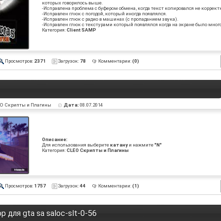
которых говорилось выше.
-Исправлена проблема с буфером обмена, когда текст копировался не коррект
-Исправлен глюк с погодой, который иногда появлялся.
-Исправлен глюк с радио в машинах (с пропаданием звука).
-Исправлен глюк с текстурами который появлялся когда на экране было мног
Категория:
Client SAMP
Просмотров:
2371
Загрузок:
78
Комментарии:
(0)
O Скрипты и Плагины
Дата:
08.07.2014
Описание:
Для использования выберите
катану
и нажмите
"N"
Категория:
CLEO Скрипты и Плагины
Просмотров:
1757
Загрузок:
44
Комментарии:
(1)
 для gta sa saloc-slt-0-56