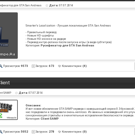
ификатор для GTA San Andreas
Дата:
07.07.2014
Smarter's Localization - Лучшая локализация GTA: San Andreas
- Правильный перевод
- Новые HD-шрифты
- Новые HD-иконки на радаре
- Перевод интро-ролика после запуска игры (в виде субтитров)
Категория:
Русификатор для GTA San Andreas
Просмотров:
9573
Загрузок:
673
Комментарии:
(4)
lient
ent SAMP
Дата:
07.07.2014
Описание:
И вот новое обновление GTA SAMP сервера с завершающей серию 0.3 буковкой 
нас порадовали и порадовали очень неплохо. Из важных нововведений это ул
синхронизация стрельбы и значительные исправления безопасности сервера.
Категория:
Client SAMP
Просмотров:
5052
Загрузок:
278
Комментарии:
(0)