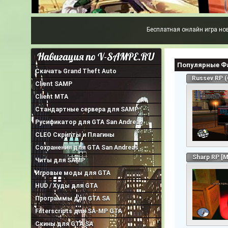
Бесплатная онлайн игра нового поколения «
Популярные Ф
Скачать Grand Theft Auto
Russev RP (
Client SAMP
Client MTA
Стандартные сервера для SAMP
Русификатор для GTA San Andreas
CLEO Скрипты и Плагины
Сохранения для GTA San Andreas
Sharp RP [M
Читы для SAMP
Игровые моды для GTA
HUD / Худы для GTA
Программы для GTA SA
Filterscripts для SA-MP GTA
Скины для GTA SA