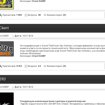
Категория:
Client SAMP
Просмотров:
1388
Загрузок:
28
Комментарии:
(0)
Client
ent SAMP
Дата:
16.07.2014
Это модификация к Grand Theft Auto: San Andreas, которая добавляет в игру м
можете играть по интернету, локальной сети. Максимальное количество игроко
игры необходима оригинальная игра Grand Theft Auto: San Andreas, и установ
Andreas Multiplayer.
Категория:
Client SAMP
Просмотров:
2182
Загрузок:
62
Комментарии:
(0)
.2R3
ent SAMP
Дата:
16.07.2014
Следующие изменения были сделаны в данной версии:
-Удалён код античита SAC (SA-MP Anti-Cheat). Исправлены проблемы с безопа