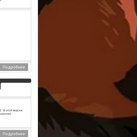
BY
21:44
Тогда ответь на вопрос, как же мне
узнать размер шрифта? м.. при
добавление материала, ну там там я
его потом не отредактирую, так что
помолчите или сделайте что не будь с
этой проблемой.
26.01.2019
Подробнее...
Lancy233
19:39
это тебе не тестилка
26.01.2019
Подробнее...
Z. В этой версии
учшенная