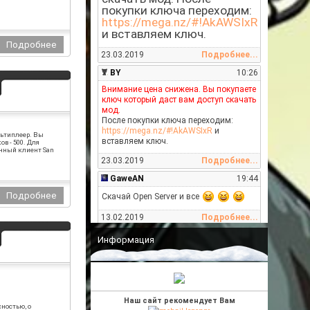
покупки ключа переходим:
https://mega.nz/#!AkAWSIxR
и вставляем ключ.
23.03.2019
Подробнее...
BY
10:26
Внимание цена снижена. Вы покупаете
ключ который даст вам доступ скачать
мод.
После покупки ключа переходим:
https://mega.nz/#!AkAWSIxR
и
ультиплеер. Вы
вставляем ключ.
в - 500. Для
ленный клиент San
23.03.2019
Подробнее...
GaweAN
19:44
Скачай Open Server и все
13.02.2019
Подробнее...
BY
00:33
Информация
Проверь все ли правильно настроил,
все-ли плагины подключены,
инкулды..
27.01.2019
Подробнее...
Наш сайт рекомендует Вам
сностью, о