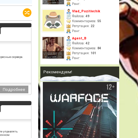
Ранг:
Vlad_Pozitivchik
Файлов:
49
Комментариев:
55
Репутация:
22
Ранг:
Agent_B
Файлов:
42
Комментариев:
84
Репутация:
101
ересные сервера.
Ранг:
Рекомендуем!
те управлять
юченном