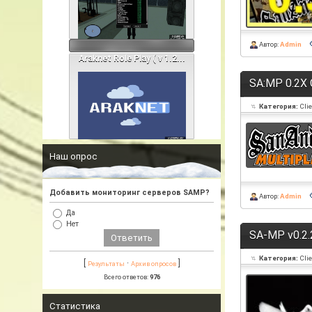
Автор:
Admin
Araknet Role Play ( v 1.2...
SA:MP 0.2X 
Категория:
Cli
Наш опрос
Добавить мониторинг серверов SAMP?
Автор:
Admin
Да
Нет
SA-MP v0.2
Категория:
Cli
[
·
]
Результаты
Архив опросов
Всего ответов:
976
Статистика