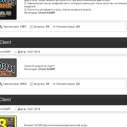
двигателе. Фары можно включить и при выключенном двигателе.
2) Увеличение числа моделей авто, которые уменьшат лаги, если вы использу
моделей.
3) Попытки исправить крэш, после загрузки сампа.
Категория:
Client SAMP
Просмотров:
1281
Загрузок:
30
Комментарии:
(0)
Client
ent SAMP
Дата:
16.07.2014
Самый новый sa-mp!!!!
Категория:
Client SAMP
Просмотров:
1602
Загрузок:
30
Комментарии:
(0)
Client
ent SAMP
Дата:
16.07.2014
Клиент SA-MP для многопользовательской игры.