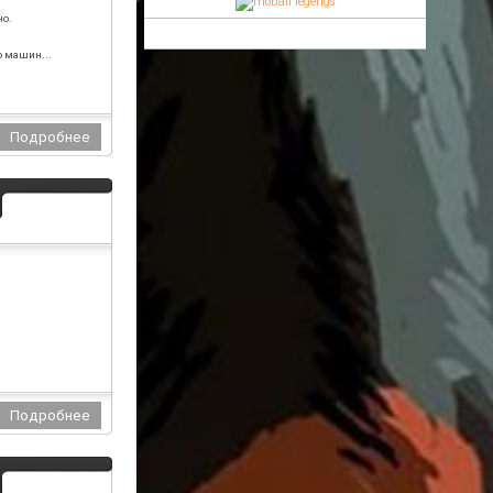
Lancy233
00:14
но.
хм... или что-то не то делаю или мод
кривой когда залил мод Unknown
о машин...
27.01.2019
Подробнее...
BY
23:37
Главное что данного материала тут до
этого не было ну остальное не очень
важно.
26.01.2019
Подробнее...
BY
23:31
Ого в силу вошли провокационные
вопросы, ну данного мода нет на
данном портале, вот именно нет! а
значит вопрос исчерпан, где и откуда
взял думаю вас это не должно
волновать.
26.01.2019
Подробнее...
Lancy233
23:15
зачем у huntwill слив взял?)
26.01.2019
Подробнее...