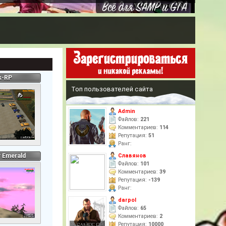
k-RP
Топ пользователей сайта
Admin
Файлов:
221
Комментариев:
114
Репутация:
51
Ранг:
Славянов
 Emerald
Файлов:
101
Комментариев:
39
Репутация:
-139
Ранг:
darpol
Файлов:
65
Комментариев:
2
Репутация:
10000