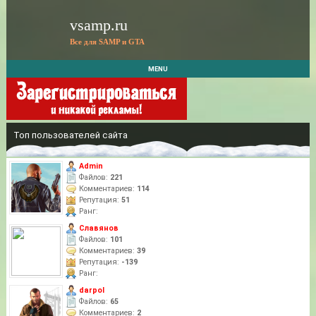
vsamp.ru
Все для SAMP и GTA
MENU
Топ пользователей сайта
Admin
Файлов:
221
Комментариев:
114
Репутация:
51
Ранг:
Славянов
Файлов:
101
Комментариев:
39
Репутация:
-139
Ранг:
darpol
Файлов:
65
Комментариев:
2