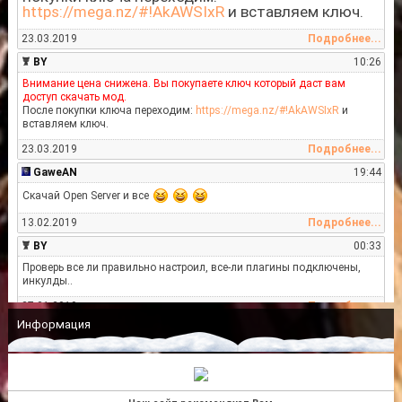
https://mega.nz/#!AkAWSIxR
и вставляем ключ.
23.03.2019
Подробнее...
BY
10:26
Внимание цена снижена. Вы покупаете ключ который даст вам
доступ скачать мод.
После покупки ключа переходим:
https://mega.nz/#!AkAWSIxR
и
вставляем ключ.
23.03.2019
Подробнее...
GaweAN
19:44
Скачай Open Server и все
13.02.2019
Подробнее...
BY
00:33
Проверь все ли правильно настроил, все-ли плагины подключены,
инкулды..
27.01.2019
Подробнее...
Информация
Lancy233
00:14
хм... или что-то не то делаю или мод кривой когда залил мод
Unknown
27.01.2019
Подробнее...