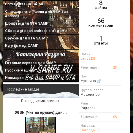
8
26.01.2019
Подробнее...
Боты для GTA SA-MP
файлы
Стандартные Файлы для GTA San
Andreas
66
Шрифты для GTA SAMP
комментарии
Сборки gta san andreas с модами
1
Оружие для GTA SA-MP
ответы
Купить мод САМП
Логин:
Lancy233
Готовые сервера для SAMP
Репутация:
23
Русские машины
Пол:
Иномарки
Мужчина
Последние моды
Группа юзера:
Модератор
Последние материалы:
Ранг:
Рядовой
DGUN (Чит на оружие) для ...
Замечания:
0%
Награды:
Награды (
5
)