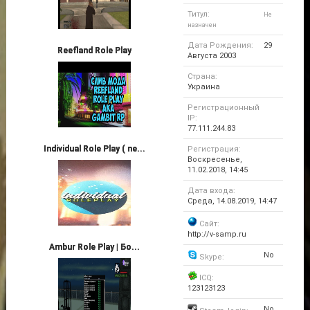
Титул:
Не
назначен
Дата Рождения:
29
Reefland Role Play
Августа 2003
Страна:
Украина
Регистрационный
IP:
77.111.244.83
Individual Role Play ( ne...
Регистрация:
Воскресенье,
11.02.2018, 14:45
Дата входа:
Среда, 14.08.2019, 14:47
Сайт:
http://v-samp.ru
Ambur Role Play | Бо...
No
Skype:
ICQ:
123123123
No