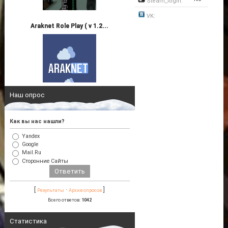
Steam_login:
VK:
Araknet Role Play ( v 1.2...
Наш опрос
Как вы нас нашли?
Yandex
Google
Mail.Ru
Сторонние Сайты
[
·
]
Результаты
Архив опросов
Всего ответов:
1042
Статистика