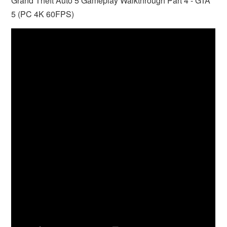
Grand Theft Auto 5 Gameplay Walkthrough Part 4 - GTA
5 (PC 4K 60FPS)